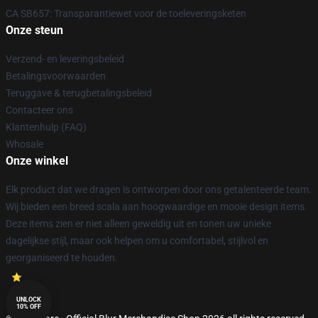
CA SB657: Transparantiewet voor de toeleveringsketen
Onze steun
Verzend- en leveringsbeleid
Betalingsvoorwaarden
Teruggave & terugbetalingsbeleid
Contacteer ons
Klantenhulp (FAQ)
Whosale
Onze winkel
Elk product dat we dragen is ontworpen door ons getalenteerde team.
Wij bieden een breed scala aan hoogwaardige en mooie design items.
Deze items zien er niet alleen geweldig uit en tonen uw unieke
dagelijkse stijl, maar ook helpen om u comfortabel, stijlvol en
georganiseerd te houden.
UNLOCK
10% OFF