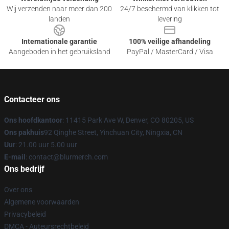
Wij verzenden naar meer dan 200
24/7 beschermd van klikken tot
landen
levering
Internationale garantie
100% veilige afhandeling
Aangeboden in het gebruiksland
PayPal / MasterCard / Visa
Contacteer ons
Ons hoofdkantoor
: 11415 Park Ave W, Denver, CO 80205, US
Ons pakhuis
92 Qinghe Street, Yinchuan City, Ningxia, CN
Uur
: 21.00 uur 5.00 uur
E-mail
: contact@blurmerch.com
Ons bedrijf
Over ons
Algemene voorwaarden
Privacybeleid
DMCA - Auteursrechtbeleid