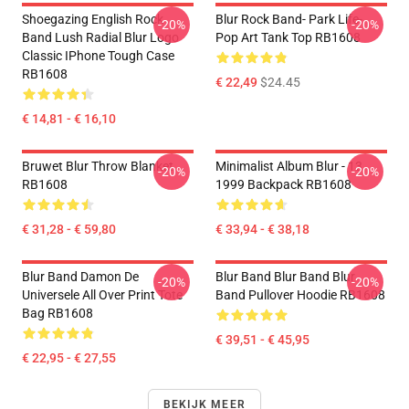
Shoegazing English Rock
Blur Rock Band- Park Life-
-20%
-20%
Band Lush Radial Blur Logo
Pop Art Tank Top RB1608
Classic IPhone Tough Case
RB1608
€ 22,49
$24.45
€ 14,81 - € 16,10
Bruwet Blur Throw Blanket
Minimalist Album Blur - 13
-20%
-20%
RB1608
1999 Backpack RB1608
€ 31,28 - € 59,80
€ 33,94 - € 38,18
Blur Band Damon De
Blur Band Blur Band Blur
-20%
-20%
Universele All Over Print Tote
Band Pullover Hoodie RB1608
Bag RB1608
€ 39,51 - € 45,95
€ 22,95 - € 27,55
BEKIJK MEER