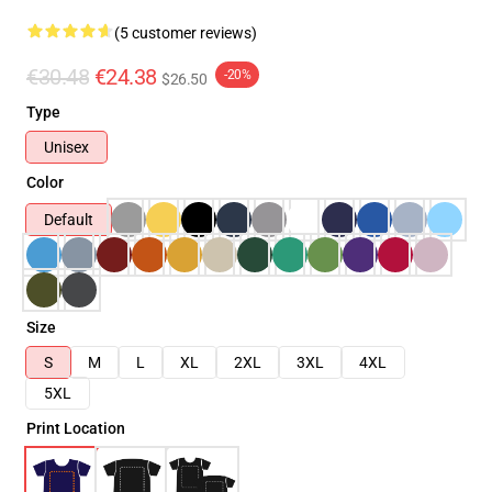
(5 customer reviews)
€30.48
€24.38
-20%
$26.50
Type
Unisex
Color
Default
Size
S
M
L
XL
2XL
3XL
4XL
5XL
Print Location