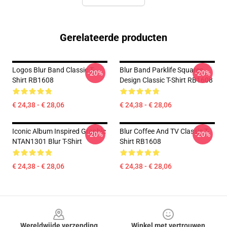
Gerelateerde producten
Logos Blur Band Classic T-
Blur Band Parklife Squares
-20%
-20%
Shirt RB1608
Design Classic T-Shirt RB1608
€ 24,38 - € 28,06
€ 24,38 - € 28,06
Iconic Album Inspired Graphic
Blur Coffee And TV Classic T-
-20%
-20%
NTAN1301 Blur T-Shirt
Shirt RB1608
€ 24,38 - € 28,06
€ 24,38 - € 28,06
Footer
Wereldwijde verzending
Winkel met vertrouwen