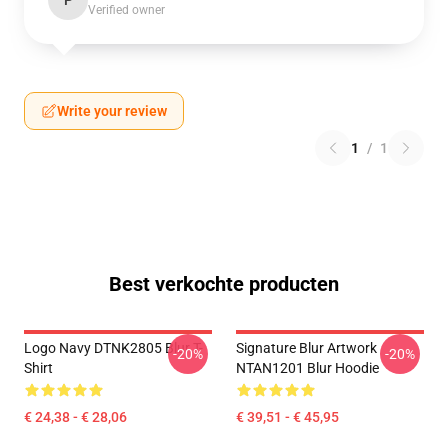
P
Verified owner
Write your review
1
/
1
Best verkochte producten
Logo Navy DTNK2805 Blur T-
Signature Blur Artwork
-20%
-20%
Shirt
NTAN1201 Blur Hoodie
€ 24,38 - € 28,06
€ 39,51 - € 45,95