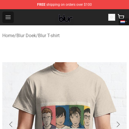
FREE
shipping on orders over $100
Blur Store - Official Blur Merchandise Shop
Open menu
Home
/
Blur Doek
/
Blur T-shirt