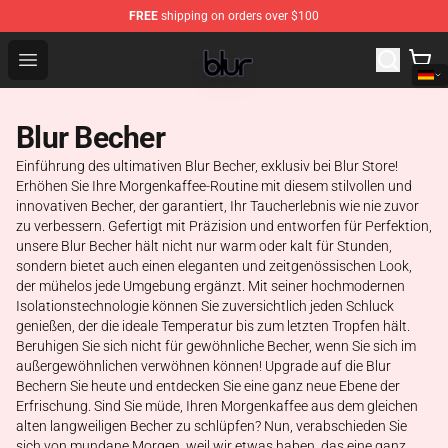
FREE
shipping on orders over $100
Blur Store - Official Blur Merchandise Shop
Open menu
Blur Becher
Einführung des ultimativen Blur Becher, exklusiv bei Blur Store!
Erhöhen Sie Ihre Morgenkaffee-Routine mit diesem stilvollen und
innovativen Becher, der garantiert, Ihr Taucherlebnis wie nie zuvor
zu verbessern. Gefertigt mit Präzision und entworfen für Perfektion,
unsere Blur Becher hält nicht nur warm oder kalt für Stunden,
sondern bietet auch einen eleganten und zeitgenössischen Look,
der mühelos jede Umgebung ergänzt. Mit seiner hochmodernen
Isolationstechnologie können Sie zuversichtlich jeden Schluck
genießen, der die ideale Temperatur bis zum letzten Tropfen hält.
Beruhigen Sie sich nicht für gewöhnliche Becher, wenn Sie sich im
außergewöhnlichen verwöhnen können! Upgrade auf die Blur
Bechern Sie heute und entdecken Sie eine ganz neue Ebene der
Erfrischung. Sind Sie müde, Ihren Morgenkaffee aus dem gleichen
alten langweiligen Becher zu schlüpfen? Nun, verabschieden Sie
sich von mundane Morgen, weil wir etwas haben, das eine ganz