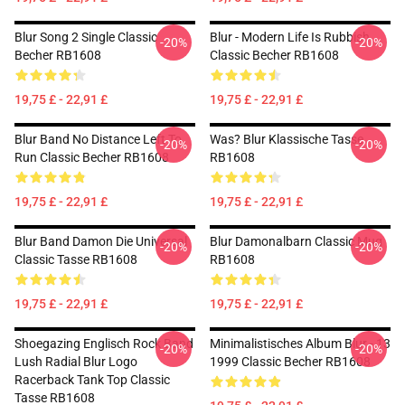
Blur Song 2 Single Classic
Blur - Modern Life Is Rubbish
-20%
-20%
Becher RB1608
Classic Becher RB1608
19,75 £ - 22,91 £
19,75 £ - 22,91 £
Blur Band No Distance Left To
Was? Blur Klassische Tasse
-20%
-20%
Run Classic Becher RB1608
RB1608
19,75 £ - 22,91 £
19,75 £ - 22,91 £
Blur Band Damon Die Universal
Blur Damonalbarn Classic Mug
-20%
-20%
Classic Tasse RB1608
RB1608
19,75 £ - 22,91 £
19,75 £ - 22,91 £
Shoegazing Englisch Rock Band
Minimalistisches Album Blur - 13
-20%
-20%
Lush Radial Blur Logo
1999 Classic Becher RB1608
Racerback Tank Top Classic
Tasse RB1608