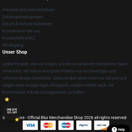
Versand und Lieferrichtlinien
Zahlungsbedingungen
Return & Refund Richtlinien
Kontaktieren Sie uns
Kundenhilfe (FAQ)
Werdegang
Unser Shop
Jedes Produkt, das wir tragen, wurde von unserem talentierten Team
entworfen. Wir bieten eine breite Palette von hochwertigen und
schönen Design-Elementen. Diese Artikel sehen nicht nur toll aus und
zeigen Ihren einzigartigen Alltagsstil, sondern helfen auch, Sie
komfortabel, stilvoll und organisiert zu halten.
UNLOCK
10% OFF
© Blur Store - Official Blur Merchandise Shop 2026 all rights reserved
Help