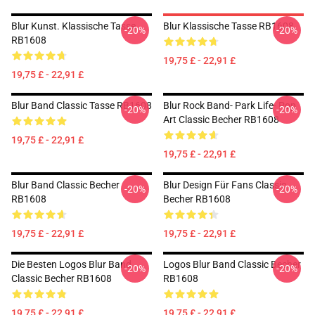
Blur Kunst. Klassische Tasse
Blur Klassische Tasse RB1608
-20%
-20%
RB1608
19,75 £ - 22,91 £
19,75 £ - 22,91 £
Blur Band Classic Tasse RB1608
Blur Rock Band- Park Life- Pop
-20%
-20%
Art Classic Becher RB1608
19,75 £ - 22,91 £
19,75 £ - 22,91 £
Blur Band Classic Becher
Blur Design Für Fans Classic
-20%
-20%
RB1608
Becher RB1608
19,75 £ - 22,91 £
19,75 £ - 22,91 £
Die Besten Logos Blur Band
Logos Blur Band Classic Becher
-20%
-20%
Classic Becher RB1608
RB1608
19,75 £ - 22,91 £
19,75 £ - 22,91 £