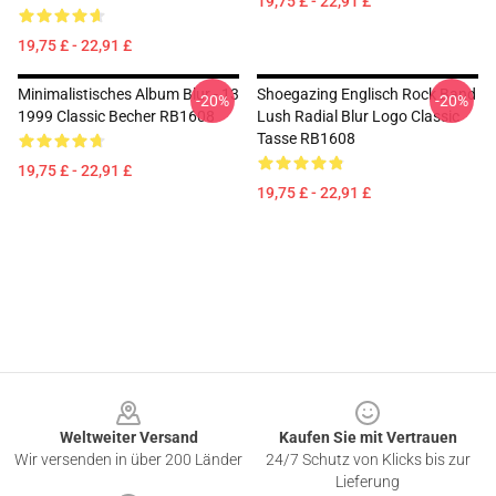
19,75 £ - 22,91 £
19,75 £ - 22,91 £
Minimalistisches Album Blur - 13
Shoegazing Englisch Rock Band
-20%
-20%
1999 Classic Becher RB1608
Lush Radial Blur Logo Classic
Tasse RB1608
19,75 £ - 22,91 £
19,75 £ - 22,91 £
Footer
Weltweiter Versand
Kaufen Sie mit Vertrauen
Wir versenden in über 200 Länder
24/7 Schutz von Klicks bis zur
Lieferung