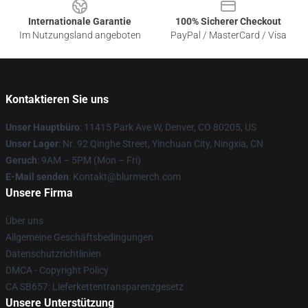
Internationale Garantie
100% Sicherer Checkout
Im Nutzungsland angeboten
PayPal / MasterCard / Visa
Kontaktieren Sie uns
Unser Hauptbüro
: 11415 Park Ave W, Denver, CO 80205, US
Unser Lager
: Nr. 92 Qinghe Street, Yinchuan City, Ningxia, CN
Geruch
: 9AM – 5PM (Mon – Fri)
E-Mail senden
: Kontakt@blurmerch.com
Unsere Firma
Über uns
Allgemeine Geschäftsbedingungen
Datenschutzrichtlinien
DMCA - Copyright Policy
CA SB657: Lieferkettentransparenzgesetz
Unsere Unterstützung