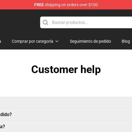
FREE
shipping on orders over $100
a
Comprar por categoría
Seguimiento de pedido
Blog
Customer help
edido?
ta?