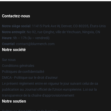
Contactez-nous
Notre siège social
: 11415 Park Ave W, Denver, CO 80205, États-Unis
Notre entrepôt
: No 92, rue Qinghe, ville de Yinchuan, Ningxia, CN
Heure
: 9h – 17h (lu – vendredi)
Courriel
: contact@blurmerch.com
Notre société
Sur nous
Conditions générales
Politiques de confidentialité
DMCA - Politique sur le droit d'auteur
Le présent règlement entre en vigueur le jour suivant celui de sa
publication au Journal officiel de l'Union européenne. Loi sur la
transparence de la chaîne d'approvisionnement
Notre soutien