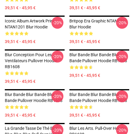
39,51 € - 45,95 €
39,51 € - 45,95 €
Iconic Album Artwork Print
Britpop Era Graphic NTAN1201
-20%
-20%
NTAN1201 Blur Hoodie
Blur Hoodie
39,51 € - 45,95 €
39,51 € - 45,95 €
Blur Conception Pour Les
Blur Bande Blur Bande Blur
-20%
-20%
Ventilateurs Pullover Hoodie
Bande Pullover Hoodie RB1608
RB1608
39,51 € - 45,95 €
39,51 € - 45,95 €
Blur Bande Blur Bande Blur
Blur Bande Blur Bande Blur
-20%
-20%
Bande Pullover Hoodie RB1608
Bande Pullover Hoodie RB1608
39,51 € - 45,95 €
39,51 € - 45,95 €
La Grande Tasse De Thé Blur,
Blur Les Arts. Pull-Over Hoodie
-20%
-20%