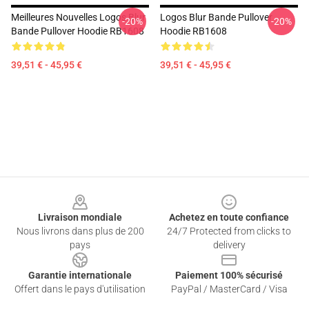
Meilleures Nouvelles Logos Blur
Logos Blur Bande Pullover
-20%
-20%
Bande Pullover Hoodie RB1608
Hoodie RB1608
39,51 € - 45,95 €
39,51 € - 45,95 €
Footer
Livraison mondiale
Achetez en toute confiance
Nous livrons dans plus de 200
24/7 Protected from clicks to
pays
delivery
Garantie internationale
Paiement 100% sécurisé
Offert dans le pays d'utilisation
PayPal / MasterCard / Visa