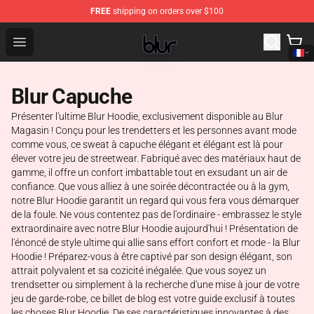
FREE
shipping on orders over $100
Blur Store - Official Blur Merchandise Shop
Open menu
Blur Capuche
Présenter l'ultime Blur Hoodie, exclusivement disponible au Blur
Magasin ! Conçu pour les trendetters et les personnes avant mode
comme vous, ce sweat à capuche élégant et élégant est là pour
élever votre jeu de streetwear. Fabriqué avec des matériaux haut de
gamme, il offre un confort imbattable tout en exsudant un air de
confiance. Que vous alliez à une soirée décontractée ou à la gym,
notre Blur Hoodie garantit un regard qui vous fera vous démarquer
de la foule. Ne vous contentez pas de l'ordinaire - embrassez le style
extraordinaire avec notre Blur Hoodie aujourd'hui ! Présentation de
l'énoncé de style ultime qui allie sans effort confort et mode - la Blur
Hoodie ! Préparez-vous à être captivé par son design élégant, son
attrait polyvalent et sa cozicité inégalée. Que vous soyez un
trendsetter ou simplement à la recherche d'une mise à jour de votre
jeu de garde-robe, ce billet de blog est votre guide exclusif à toutes
les choses Blur Hoodie. De ses caractéristiques innovantes à des