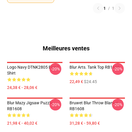
1
/
1
Meilleures ventes
Logo Navy DTNK2805 Blur T-
Blur Arts. Tank Top RB1608
-20%
-20%
Shirt
22,49 €
$24.45
24,38 € - 28,06 €
Blur Mazy Jigsaw Puzzle
Bruwet Blur Throw Blanket
-20%
-20%
RB1608
RB1608
21,98 € - 40,02 €
31,28 € - 59,80 €