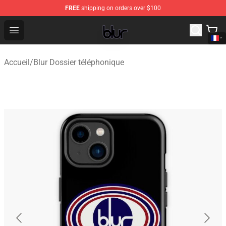
FREE
shipping on orders over $100
Blur Store - Official Blur Merchandise Shop
Open menu
Accueil
/
Blur Dossier téléphonique