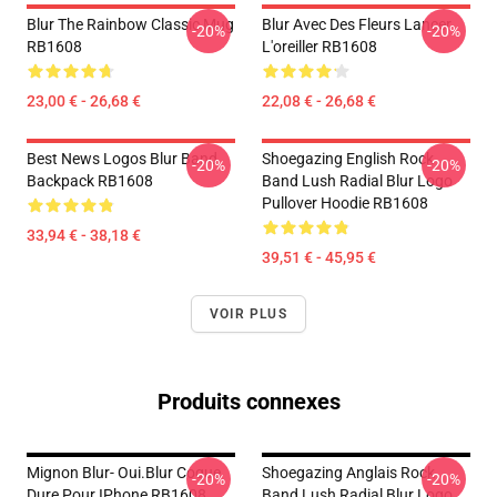
Blur The Rainbow Classic Mug
Blur Avec Des Fleurs Lancer
-20%
-20%
RB1608
L'oreiller RB1608
23,00 € - 26,68 €
22,08 € - 26,68 €
Best News Logos Blur Band
Shoegazing English Rock
-20%
-20%
Backpack RB1608
Band Lush Radial Blur Logo
Pullover Hoodie RB1608
33,94 € - 38,18 €
39,51 € - 45,95 €
VOIR PLUS
Produits connexes
Mignon Blur- Oui.blur Coque
Shoegazing Anglais Rock
-20%
-20%
Dure Pour IPhone RB1608
Band Lush Radial Blur Logo