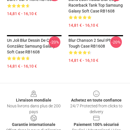
Racerback Tank Top Samsung
Galaxy Soft Case RB1608
14,81 € - 16,10 €
14,81 € - 16,10 €
Un Joli Blur Dessin De Camila
Blur Chanson 2 Seul IPhone
-20%
-20%
González Samsung Galaxy
Tough Case RB1608
Soft Case RB1608
14,81 € - 16,10 €
14,81 € - 16,10 €
Footer
Livraison mondiale
Achetez en toute confiance
Nous livrons dans plus de 200
24/7 Protected from clicks to
pays
delivery
Garantie internationale
Paiement 100% sécurisé