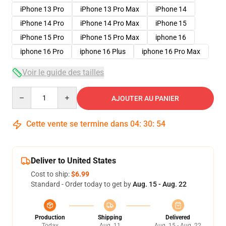
iPhone 13 Pro
iPhone 13 Pro Max
iPhone 14
iPhone 14 Pro
iPhone 14 Pro Max
iPhone 15
iPhone 15 Pro
iPhone 15 Pro Max
iphone 16
iphone 16 Pro
iphone 16 Plus
iphone 16 Pro Max
Voir le guide des tailles
Quantity
AJOUTER AU PANIER
Cette vente se termine dans
04
:
30
:
54
Deliver to United States
Cost to ship:
$6.99
Standard - Order today to get by
Aug. 15 - Aug. 22
Production
Shipping
Delivered
Today
Aug. 11
Aug. 15 - Aug. 22