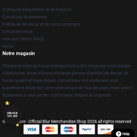
Politiques d'expédition et de livraison
Conditions de paiement
Politiques de retour et de remboursement
Contactez-nous
Aide aux clients (FAQ)
Vente
Notre magasin
Chaque produit que nous transportons a été conçu par notre équipe
talentueuse. Nous offrons une large gamme d'articles de design de
haute qualité et magnifiques. Ces articles non seulement sont
superbes et montrent votre style unique de tous les jours, mais aident
également à vous garder confortable, élégant et organisé.
UNLOCK
10% OFF
© Blur Store - Official Blur Merchandise Shop 2026 all rights reserved
Help