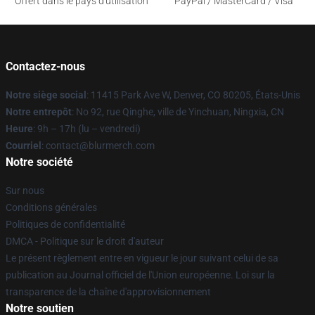
Offert dans le pays d'utilisation
PayPal / MasterCard / Visa
Contactez-nous
Notre siège social
: 11415 Park Ave W, Denver, CO 80205, États-Unis
Notre entrepôt
: No 92, rue Qinghe, ville de Yinchuan, Ningxia, CN
Heure
: 9h – 17h (lu – vendredi)
Courriel
: contact@blurmerch.com
Notre société
Sur nous
Conditions générales
Politiques de confidentialité
DMCA - Politique sur le droit d'auteur
Le présent règlement entre en vigueur le jour suivant celui de sa
publication au Journal officiel de l'Union européenne. Loi sur la
transparence de la chaîne d'approvisionnement
Notre soutien