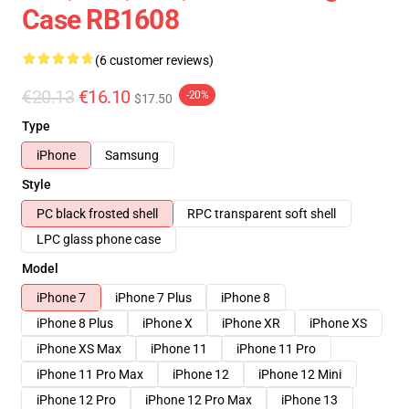
Case RB1608
(6 customer reviews)
€20.13
€16.10
-20%
$17.50
Type
iPhone
Samsung
Style
PC black frosted shell
RPC transparent soft shell
LPC glass phone case
Model
iPhone 7
iPhone 7 Plus
iPhone 8
iPhone 8 Plus
iPhone X
iPhone XR
iPhone XS
iPhone XS Max
iPhone 11
iPhone 11 Pro
iPhone 11 Pro Max
iPhone 12
iPhone 12 Mini
iPhone 12 Pro
iPhone 12 Pro Max
iPhone 13