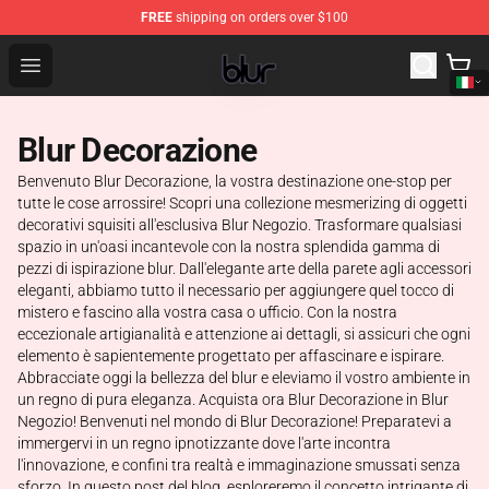
FREE
shipping on orders over $100
Blur Store - Official Blur Merchandise Shop
Open menu
Blur Decorazione
Benvenuto Blur Decorazione, la vostra destinazione one-stop per
tutte le cose arrossire! Scopri una collezione mesmerizing di oggetti
decorativi squisiti all'esclusiva Blur Negozio. Trasformare qualsiasi
spazio in un'oasi incantevole con la nostra splendida gamma di
pezzi di ispirazione blur. Dall'elegante arte della parete agli accessori
eleganti, abbiamo tutto il necessario per aggiungere quel tocco di
mistero e fascino alla vostra casa o ufficio. Con la nostra
eccezionale artigianalità e attenzione ai dettagli, si assicuri che ogni
elemento è sapientemente progettato per affascinare e ispirare.
Abbracciate oggi la bellezza del blur e eleviamo il vostro ambiente in
un regno di pura eleganza. Acquista ora Blur Decorazione in Blur
Negozio! Benvenuti nel mondo di Blur Decorazione! Preparatevi a
immergervi in un regno ipnotizzante dove l'arte incontra
l'innovazione, e confini tra realtà e immaginazione smussati senza
sforzo. In questo post del blog, esploreremo il concetto intrigante di