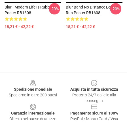
Blur - Modern Life Is Rubbish
Blur Band No Distance Left To
-20%
-20%
Poster RB1608
Run Poster RB1608
18,21 € - 42,22 €
18,21 € - 42,22 €
Footer
Spedizione mondiale
Acquista in tutta sicurezza
Spediamo in oltre 200 paesi
Protetto 24/7 dai clic alla
consegna
Garanzia internazionale
Pagamento sicuro al 100%
Offerto nel paese di utilizzo
PayPal / MasterCard / Visa