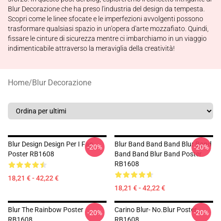
Blur Decorazione che ha preso l'industria del design da tempesta.
Scopri come le linee sfocate e le imperfezioni avvolgenti possono
trasformare qualsiasi spazio in un'opera d'arte mozzafiato. Quindi,
fissare le cinture di sicurezza mentre ci imbarchiamo in un viaggio
indimenticabile attraverso la meraviglia della creatività!
Home
/
Blur Decorazione
Blur Design Design Per I Fan
Blur Band Band Band Blur Band
-20%
-20%
Poster RB1608
Band Band Blur Band Poster
RB1608
18,21 € - 42,22 €
18,21 € - 42,22 €
Blur The Rainbow Poster
Carino Blur- No.blur Poster
-20%
-20%
RB1608
RB1608