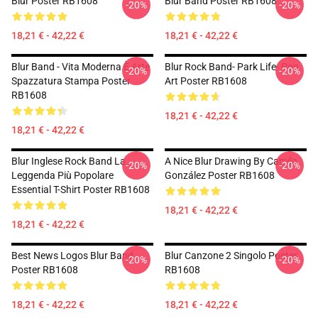
Blur Poster RB1608
Blur Band Poster RB1608
-20%
-20%
18,21 € - 42,22 €
18,21 € - 42,22 €
Blur Band - Vita Moderna È Arte
Blur Rock Band- Park Life- Pop
-20%
-20%
Spazzatura Stampa Poster
Art Poster RB1608
RB1608
18,21 € - 42,22 €
18,21 € - 42,22 €
Blur Inglese Rock Band La
A Nice Blur Drawing By Camila
-20%
-20%
Leggenda Più Popolare
González Poster RB1608
Essential T-Shirt Poster RB1608
18,21 € - 42,22 €
18,21 € - 42,22 €
Best News Logos Blur Band
Blur Canzone 2 Singolo Poster
-20%
-20%
Poster RB1608
RB1608
18,21 € - 42,22 €
18,21 € - 42,22 €