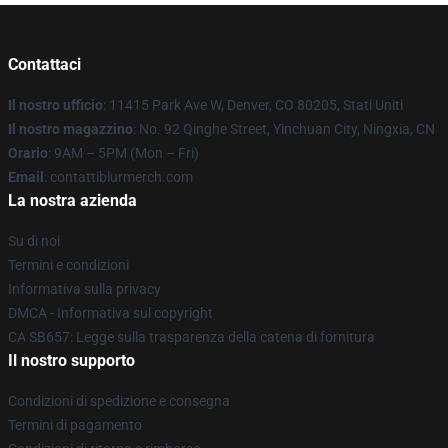
Contattaci
Il nostro ufficio
: 11415 Park Ave W, Denver, CO 80205, Stati Uniti
Il nostro magazzino
: No. 92 Qinghe Street, Yinchuan City, Ningxia, CN
Orario
: 9AM – 5PM (Mon – Fri)
Email
: contattiblurmerch.com
La nostra azienda
Su di noi
Termini e condizioni
Informativa sulla privacy
DMCA - Informativa sul copyright
CA SB657: Legge sulla trasparenza della catena di fornitura
Il nostro supporto
Condizioni di spedizione e consegna
Termini di pagamento