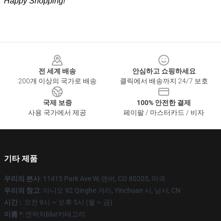
Happy Shopping!
Footer
전 세계 배송
안심하고 쇼핑하세요
200개 이상의 국가로 배송
클릭에서 배송까지 24/7 보호
국제 보증
100% 안전한 결제
사용 국가에서 제공
페이팔 / 마스터카드 / 비자
기타 제품
우리의 본사
: 11415 Park Ave W, 덴버, CO 80205, 미국
우리의 창고
: 아니오 92 Qinghe 거리, Yinchuan 시, 닝샤, CN
시간 :
: 오전 9시 ~ 오후 5시 (월 ~ 금)
이름 *
: 연락처blur카테고리