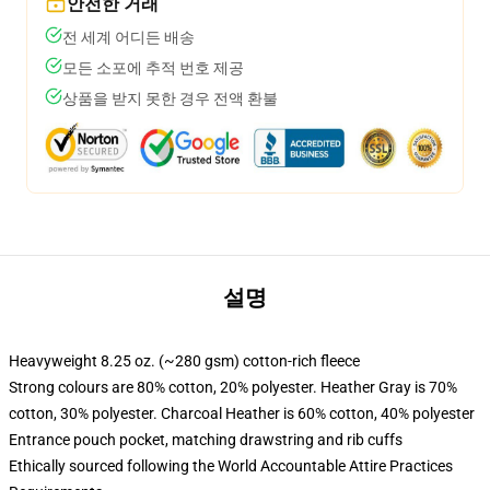
안전한 거래
전 세계 어디든 배송
모든 소포에 추적 번호 제공
상품을 받지 못한 경우 전액 환불
설명
Heavyweight 8.25 oz. (~280 gsm) cotton-rich fleece
Strong colours are 80% cotton, 20% polyester. Heather Gray is 70%
cotton, 30% polyester. Charcoal Heather is 60% cotton, 40% polyester
Entrance pouch pocket, matching drawstring and rib cuffs
Ethically sourced following the World Accountable Attire Practices