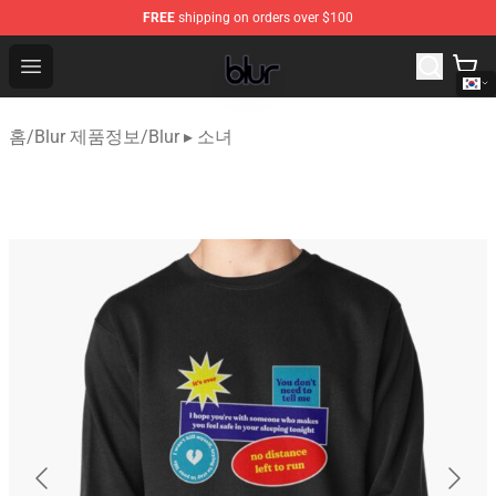
FREE
shipping on orders over $100
Blur Store - Official Blur Merchandise Shop
Open menu
홈
/
Blur 제품정보
/
Blur ▸ 소녀