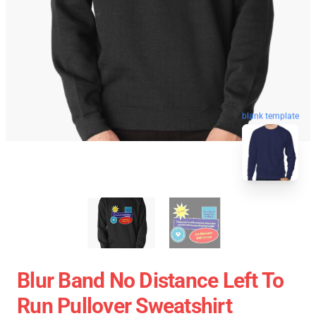
blank template
Blur Band No Distance Left To
Run Pullover Sweatshirt