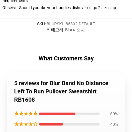
Requirements
Observe: Should you like your hoodies dishevelled go 2 sizes up
SKU
:
BLURSKU-85392-DEFAULT
카테고리
:
Blur ▸ 소녀
,
What Customers Say
5 reviews for Blur Band No Distance
Left To Run Pullover Sweatshirt
RB1608
★★★★★
60%
★★★★☆
40%