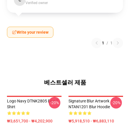
C
Verified owner
Write your review
1
/
1
베스트셀러 제품
Logo Navy DTNK2805 Blur T-
Signature Blur Artwork
-20%
-20%
Shirt
NTAN1201 Blur Hoodie
₩3,651,700 - ₩4,202,900
₩5,918,510 - ₩6,883,110