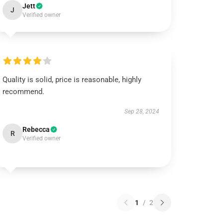
Jett
J
Verified owner
Quality is solid, price is reasonable, highly
recommend.
Sep 28, 2024
Rebecca
R
Verified owner
1
/
2