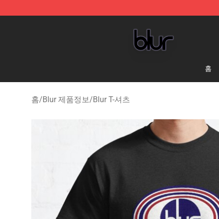
Blur Store - Official Blur Merchandise Shop
홈
홈
/
Blur 제품정보
/
Blur T-셔츠