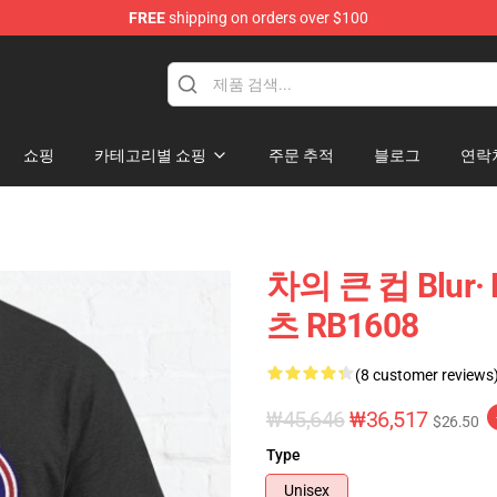
FREE
shipping on orders over $100
쇼핑
카테고리별 쇼핑
주문 추적
블로그
연락
차의 큰 컵 Blur· 
츠 RB1608
(8 customer reviews
₩45,646
₩36,517
$26.50
Type
Unisex