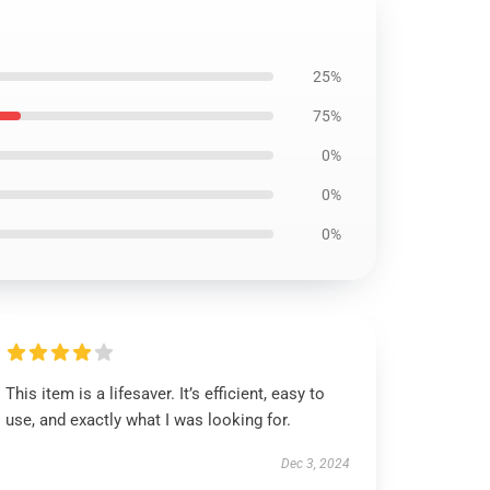
25%
75%
0%
0%
0%
This item is a lifesaver. It’s efficient, easy to
use, and exactly what I was looking for.
Dec 3, 2024