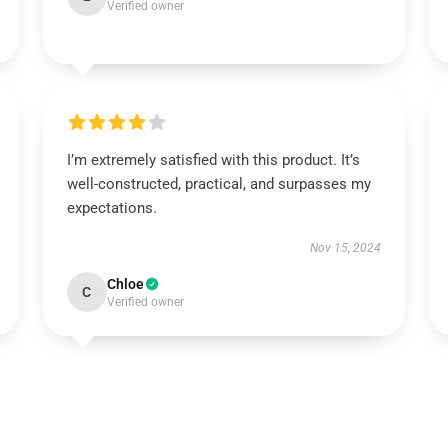
Verified owner
I’m extremely satisfied with this product. It’s
well-constructed, practical, and surpasses my
expectations.
Nov 15, 2024
Chloe
C
Verified owner