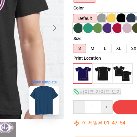
Color
Default
Size
S
M
L
XL
2X
Print Location
blank template
사이즈 가이드 보기
Quantity
이 세일은
01
:
47
:
53