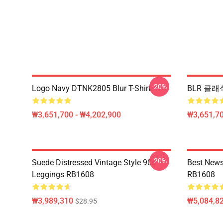
-20%
Logo Navy DTNK2805 Blur T-Shirt
BLR 클래식
₩3,651,700 - ₩4,202,900
₩3,651,70
-20%
Suede Distressed Vintage Style 90s
Best News
Leggings RB1608
RB1608
₩3,989,310
₩5,084,82
$28.95