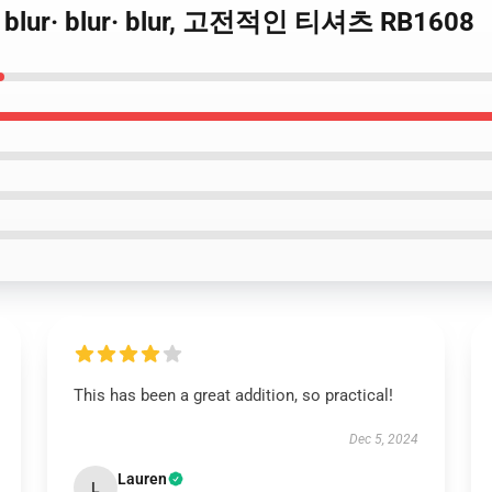
· blur· blur· blur, 고전적인 티셔츠 RB1608
This has been a great addition, so practical!
Dec 5, 2024
Lauren
L