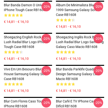
Blur Banda Damon O Universal
Álbum De Minimalista Blur - 13
-20%
-20%
IPhone Tough Case RB1608
1999 Samsung Galaxy Soft
Case RB1608
€ 14,81 - € 16,10
€ 14,81 - € 16,10
Shoegazing English Rock Band
Shoegazing Inglês Rock Band
-20%
-20%
Lush Radial Blur Logo IPhone
Lush Radial Blur Logo Samsung
Tough Case RB1608
Galaxy Caso Macio RB1608
€ 14,81 - € 16,10
€ 14,81 - € 16,10
Vive Em Um Besouro Blurry
Blur Banda Parklife Quadrados
-20%
-20%
House Samsung Galaxy Soft
Design Samsung Galaxy Caso
Case RB1608
Macio RB1608
€ 14,81 - € 16,10
€ 14,81 - € 16,10
Blur Com Flores Caso Tough
Blur Café E TV IPhone Caso
-20%
-20%
IPhone RB1608
Difícil RB1608