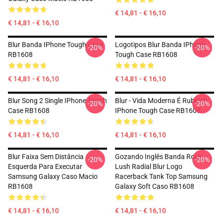
€ 14,81 - € 16,10
€ 14,81 - € 16,10
Blur Banda IPhone Tough Case
Logotipos Blur Banda IPhone
-20%
-20%
RB1608
Tough Case RB1608
€ 14,81 - € 16,10
€ 14,81 - € 16,10
Blur Song 2 Single IPhone Tough
Blur - Vida Moderna É Rubbish
-20%
-20%
Case RB1608
IPhone Tough Case RB1608
€ 14,81 - € 16,10
€ 14,81 - € 16,10
Blur Faixa Sem Distância
Gozando Inglês Banda Rock
-20%
-20%
Esquerda Para Executar
Lush Radial Blur Logo
Samsung Galaxy Caso Macio
Racerback Tank Top Samsung
RB1608
Galaxy Soft Caso RB1608
€ 14,81 - € 16,10
€ 14,81 - € 16,10