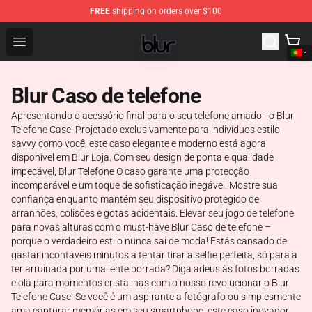
FREE
shipping on orders over $100
Blur Store - Official Blur Merchandise Shop
Open menu
Blur Caso de telefone
Apresentando o acessório final para o seu telefone amado - o Blur
Telefone Case! Projetado exclusivamente para indivíduos estilo-
savvy como você, este caso elegante e moderno está agora
disponível em Blur Loja. Com seu design de ponta e qualidade
impecável, Blur Telefone O caso garante uma protecção
incomparável e um toque de sofisticação inegável. Mostre sua
confiança enquanto mantém seu dispositivo protegido de
arranhões, colisões e gotas acidentais. Elevar seu jogo de telefone
para novas alturas com o must-have Blur Caso de telefone –
porque o verdadeiro estilo nunca sai de moda! Estás cansado de
gastar incontáveis minutos a tentar tirar a selfie perfeita, só para a
ter arruinada por uma lente borrada? Diga adeus às fotos borradas
e olá para momentos cristalinas com o nosso revolucionário Blur
Telefone Case! Se você é um aspirante a fotógrafo ou simplesmente
ama capturar memórias em seu smartphone, este caso inovador