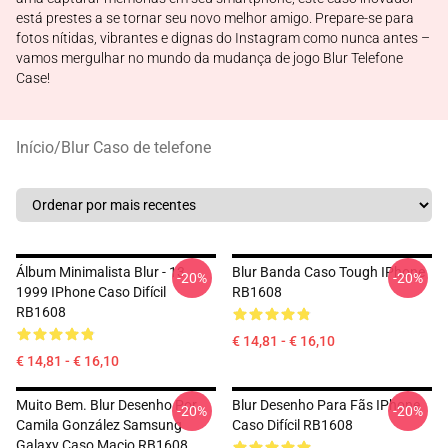
está prestes a se tornar seu novo melhor amigo. Prepare-se para
fotos nítidas, vibrantes e dignas do Instagram como nunca antes –
vamos mergulhar no mundo da mudança de jogo Blur Telefone
Case!
Início
/
Blur Caso de telefone
Álbum Minimalista Blur - 13
Blur Banda Caso Tough IPhone
-20%
-20%
1999 IPhone Caso Difícil
RB1608
RB1608
€ 14,81 - € 16,10
€ 14,81 - € 16,10
Muito Bem. Blur Desenho Por
Blur Desenho Para Fãs IPhone
-20%
-20%
Camila González Samsung
Caso Difícil RB1608
Galaxy Caso Macio RB1608