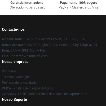
Garantia internacional
Pagamento 100% seguro
Oferecido no país de uso
PayPal / MasterCard / Visa
Contacte-nos
A nossa sede
: 11415 Park Ave W, Denver, CO 80205, EUA
Nosso Armazém
: No 92 Qinghe Street, Yinchuan City, Ningxia, CN
Hour
: 9AM – 5PM (Mon – Fri)
Email
: contato@blurmech.com
Nossa empresa
Sobre nós
Termos e Condições
Políticas de privacidade
DMCA - Política de Direitos Autorais
CA SB657: Lei de Transparência de Cadeia de Suprimentos
Nosso Suporte