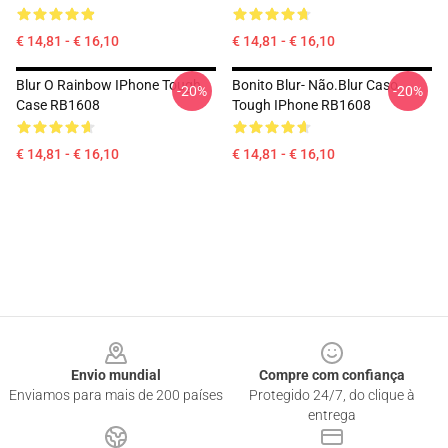
€ 14,81 - € 16,10
€ 14,81 - € 16,10
Blur O Rainbow IPhone Tough
Bonito Blur- Não.blur Caso
-20%
-20%
Case RB1608
Tough IPhone RB1608
€ 14,81 - € 16,10
€ 14,81 - € 16,10
Footer
Envio mundial
Compre com confiança
Enviamos para mais de 200 países
Protegido 24/7, do clique à
entrega