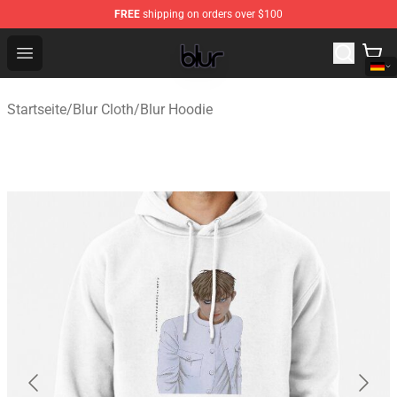
FREE
shipping on orders over $100
Blur Store - Official Blur Merchandise Shop
Open menu
Startseite
/
Blur Cloth
/
Blur Hoodie