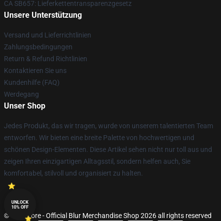
CA SB657: Lieferkettentransparenzgesetz
Unsere Unterstützung
Versand und Lieferrichtlinien
Zahlungsbedingungen
Return & Refund Richtlinien
Kontaktieren Sie uns
Kundenhilfe (FAQ)
Werdegang
Unser Shop
Jedes Produkt, das wir tragen, wurde von unserem talentierten Team
entworfen. Wir bieten eine breite Palette von hochwertigen und
schönen Design-Elementen. Diese Artikel sehen nicht nur toll aus und
zeigen Ihren einzigartigen Alltagsstil, sondern helfen auch, Sie
komfortabel, stilvoll und organisiert zu halten.
UNLOCK
10% OFF
© Blur Store - Official Blur Merchandise Shop 2026 all rights reserved