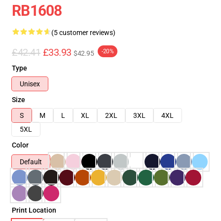
RB1608
(5 customer reviews)
£42.41
£33.93
-20%
$42.95
Type
Unisex
Size
S
M
L
XL
2XL
3XL
4XL
5XL
Color
Default
Print Location