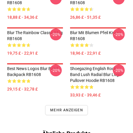
RB1608
RB1608
18,88 £ - 34,36 £
26,86 £ - 51,35 £
Blur The Rainbow Classic Mug
Blur Mit Blumen Pfeil Kissen
-20%
-20%
RB1608
RB1608
19,75 £ - 22,91 £
18,96 £ - 22,91 £
Best News Logos Blur Band
Shoegazing English Rock
-20%
-20%
Backpack RB1608
Band Lush Radial Blur Logo
Pullover Hoodie RB1608
29,15 £ - 32,78 £
33,93 £ - 39,46 £
MEHR ANZEIGEN