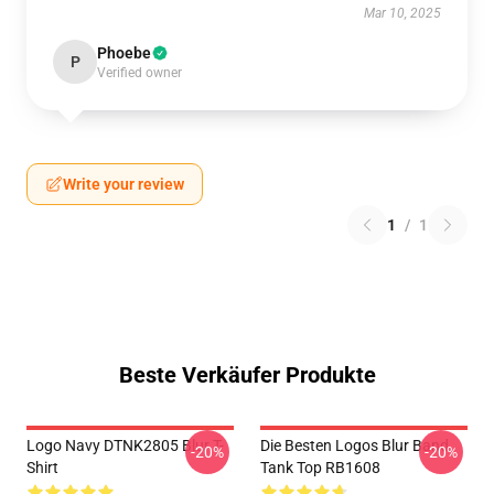
Mar 10, 2025
Phoebe
P
Verified owner
Write your review
1
/
1
Beste Verkäufer Produkte
Logo Navy DTNK2805 Blur T-
Die Besten Logos Blur Band
-20%
-20%
Shirt
Tank Top RB1608