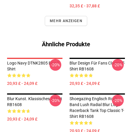
32,35 £ - 37,88 £
MEHR ANZEIGEN
Ähnliche Produkte
Logo Navy DTNK2805 Blur T-
Blur Design Für Fans Classic T-
-20%
-20%
Shirt
Shirt RB1608
20,93 £ - 24,09 £
20,93 £ - 24,09 £
Blur Kunst. Klassisches T-Shirt
Shoegazing Englisch Rock
-20%
-20%
RB1608
Band Lush Radial Blur Logo
Racerback Tank Top Classic T-
Shirt RB1608
20,93 £ - 24,09 £
20,93 £ - 24,09 £