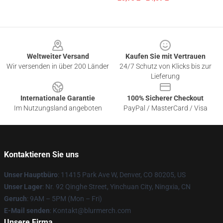
Footer
Weltweiter Versand
Kaufen Sie mit Vertrauen
Wir versenden in über 200 Länder
24/7 Schutz von Klicks bis zur
Lieferung
Internationale Garantie
100% Sicherer Checkout
Im Nutzungsland angeboten
PayPal / MasterCard / Visa
Kontaktieren Sie uns
Unser Hauptbüro
: 11415 Park Ave W, Denver, CO 80205, US
Unser Lager
: Nr. 92 Qinghe Street, Yinchuan City, Ningxia, CN
Geruch
: 9AM – 5PM (Mon – Fri)
E-Mail senden
: Kontakt@blurmerch.com
Unsere Firma