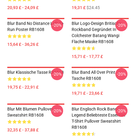
20,93 £ - 24,09 £
19,31 £
$24.45
Blur Band No Distance Left To
Blur Logo-Design Britische
-20%
-20%
Run Poster RB1608
Rockband Gegründet In
Colchester Batang Wangi
Flache Maske RB1608
15,64 £ - 36,26 £
15,71 £ - 17,77 £
Blur Klassische Tasse RB1608
Blur Band All Over Print
-20%
-20%
Tasche RB1608
19,75 £ - 22,91 £
19,71 £ - 23,66 £
Blur Mit Blumen Pullover
Blur Englisch Rock Band
-20%
-20%
Sweatshirt RB1608
Legend Beliebteste Essential
T-Shirt Pullover Sweatshirt
RB1608
32,35 £ - 37,88 £