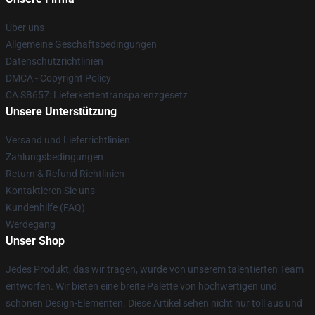
Über uns
Allgemeine Geschäftsbedingungen
Datenschutzrichtlinien
DMCA - Copyright Policy
CA SB657: Lieferkettentransparenzgesetz
Unsere Unterstützung
Versand und Lieferrichtlinien
Zahlungsbedingungen
Return & Refund Richtlinien
Kontaktieren Sie uns
Kundenhilfe (FAQ)
Werdegang
Unser Shop
Jedes Produkt, das wir tragen, wurde von unserem talentierten Team
entworfen. Wir bieten eine breite Palette von hochwertigen und
schönen Design-Elementen. Diese Artikel sehen nicht nur toll aus und