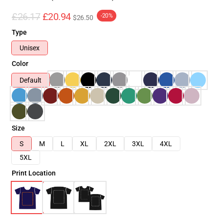
£26.17
£20.94
-20%
$26.50
Type
Unisex
Color
Default
Size
S
M
L
XL
2XL
3XL
4XL
5XL
Print Location