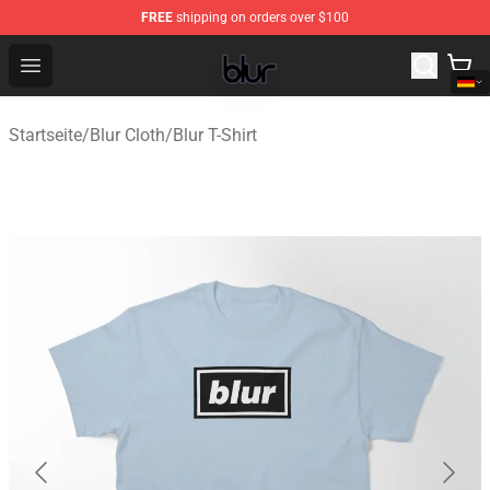
FREE
shipping on orders over $100
Blur Store - Official Blur Merchandise Shop
Open menu
Startseite
/
Blur Cloth
/
Blur T-Shirt