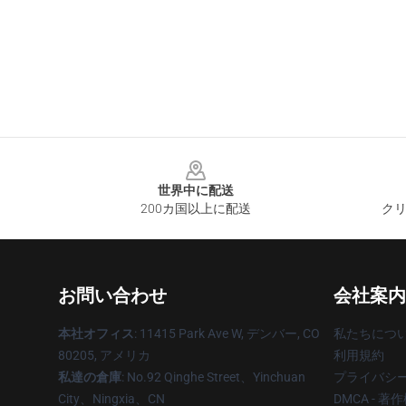
Footer
世界中に配送
200カ国以上に配送
クリ
お問い合わせ
会社案内
本社オフィス
: 11415 Park Ave W, デンバー, CO
私たちにつ
80205, アメリカ
利用規約
私達の倉庫
: No.92 Qinghe Street、Yinchuan
プライバシ
City、Ningxia、CN
DMCA - 