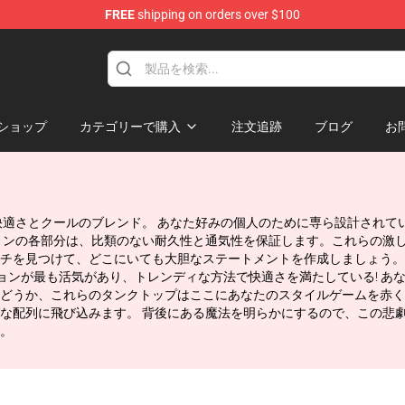
FREE
shipping on orders over $100
ショップ
カテゴリーで購入
注文追跡
ブログ
お
極の快適さとクールのブレンド。 あなた好みの個人のために専ら設計され
ョンの各部分は、比類のない耐久性と通気性を保証します。これらの激し
見つけて、どこにいても大胆なステートメントを作成しましょう。 自信を
ァッションが最も活気があり、トレンディな方法で快適さを満たしている!
どうか、これらのタンクトップはここにあなたのスタイルゲームを赤く
列に飛び込みます。 背後にある魔法を明らかにするので、この悲劇の旅に
。