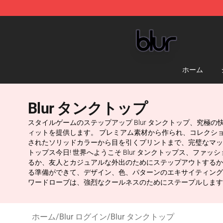
Blur Store - Official Blur Merchandise Shop
ホーム
Blur タンクトップ
スタイルゲームのステップアップ Blur タンクトップ、究
ィットを提供します。 プレミアム素材から作られ、コレクシ
されたソリッドカラーから目を引くプリントまで、完璧なマッチを
トップス今日! 世界へようこそ Blur タンクトップス、フ
るか、友人とカジュアルな外出のためにステップアウトするか
る準備ができて、デザイン、色、パターンのエキサイティングな配
ワードローブは、強烈なクールネスのためにステープルします
ホーム
/
Blur ログイン
/
Blur タンクトップ