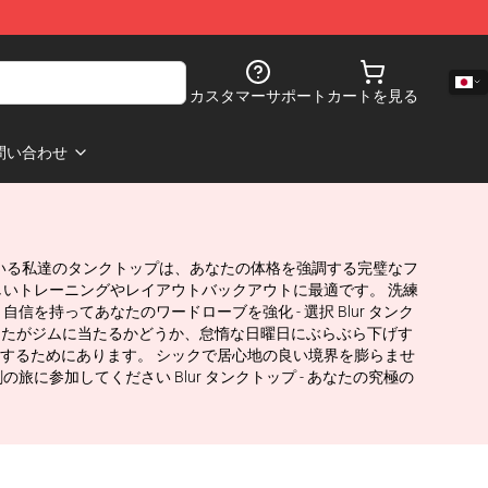
カスタマーサポート
カートを見る
問い合わせ
ている私達のタンクトップは、あなたの体格を強調する完璧なフ
いトレーニングやレイアウトバックアウトに最適です。 洗練
持ってあなたのワードローブを強化 - 選択 Blur タンク
 あなたがジムに当たるかどうか、怠惰な日曜日にぶらぶら下げす
するためにあります。 シックで居心地の良い境界を膨らませ
参加してください Blur タンクトップ - あなたの究極の