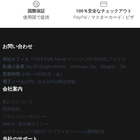
国際保証
100％安全なチェックアウト
使用国で提供
PayPal / マスターカード / ビザ
お問い合わせ
本社オフィス
: 11415 Park Ave W, デンバー, CO 80205, アメリカ
私達の倉庫
: No.92 Qinghe Street、Yinchuan City、Ningxia、CN
営業時間
: 9:00～18:00(月～金)
電子メール
お問い合わせblur商品情報
会社案内
私たちについて
利用規約
プライバシーポリシー
DMCA - 著作権ポリシー
カリフォルニアSB657: サプライチェーンの透明性法
当社のサポート