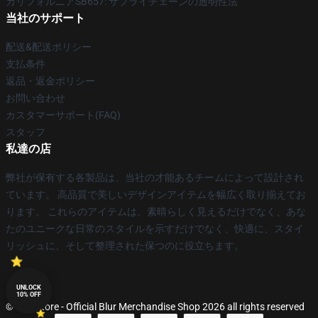
カリフォルニアSB657: サプライチェーンの透明性法
当社のサポート
配送&配送ポリシー
支払条件
返品・返金ポリシー
お問い合わせ
カスタマーサポート(FAQ)
スタッフ
私達の店
弊社が保有する各製品は、当社の才能あるチームによって設計され
ています。 高品質で美しいデザインアイテムを幅広く取り揃えてお
ります。 これらのアイテムは、素晴らしく見えるだけでなく、あな
たのユニークな日常のスタイルを示すだけでなく、快適に、スタイ
リッシュに、そして整理された保つのに役立ちます。
UNLOCK
10% OFF
© Blur Store - Official Blur Merchandise Shop 2026 all rights reserved