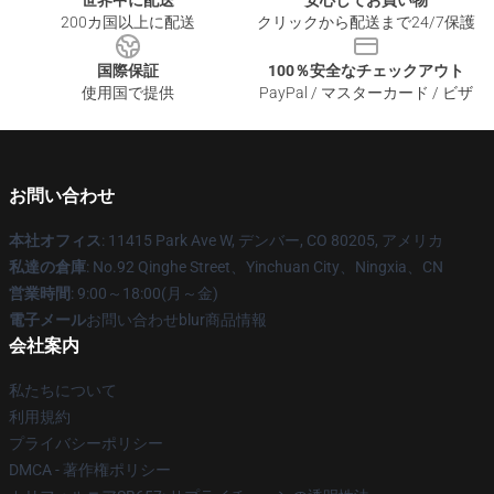
世界中に配送
安心してお買い物
200カ国以上に配送
クリックから配送まで24/7保護
国際保証
100％安全なチェックアウト
使用国で提供
PayPal / マスターカード / ビザ
お問い合わせ
本社オフィス
: 11415 Park Ave W, デンバー, CO 80205, アメリカ
私達の倉庫
: No.92 Qinghe Street、Yinchuan City、Ningxia、CN
営業時間
: 9:00～18:00(月～金)
電子メール
お問い合わせblur商品情報
会社案内
私たちについて
利用規約
プライバシーポリシー
DMCA - 著作権ポリシー