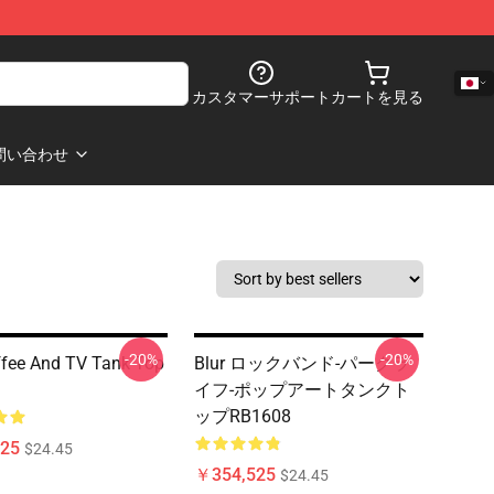
カスタマーサポート
カートを見る
問い合わせ
-20%
-20%
ffee And TV Tank Top
Blur ロックバンド-パークラ
イフ-ポップアートタンクト
ップRB1608
25
$24.45
￥354,525
$24.45