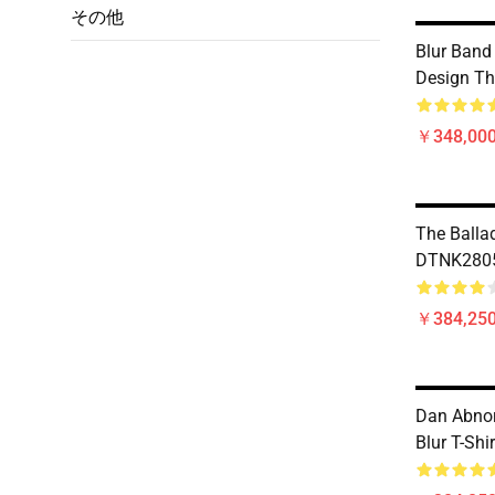
その他
Blur Band
Design Th
￥348,000
The Balla
DTNK2805 
￥384,250
Dan Abno
Blur T-Shir