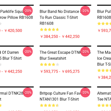
-20%
-20%
 Parklife Squares
Blur Band No Distance Left
Blur Pul
row Pillow RB1608
To Run Classic T-Shirt
RB1608
RB1608
 - ￥420,500
￥593,7
￥384,250 - ￥442,250
-20%
-20%
d Of Darren
The Great Escape DTNK2805
The Mag
Blur T-Shirt
Blur Sweatshirt
Ice Cr
Blur T-S
 - ￥442,250
￥593,775 - ￥695,275
￥384,2
-20%
-20%
rmal DTNK2805
Britpop Culture Fan Favorite
Alternat
t
NTAN1301 Blur T-Shirt
Tee NTA