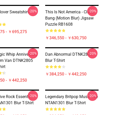
-20%
-20%
lover Sweatshirt
This Is Not America - Claes
Bang (motion Blur) Jigsaw
Puzzle RB1608
75 - ￥695,275
￥346,550 - ￥630,750
-20%
-20%
ic Whip Anniversary
Dan Abnormal DTNK2805
eam Van DTNK2805
Blur T-Shirt
hirt
￥384,250 - ￥442,250
50 - ￥442,250
-20%
-20%
ive Rock Essential
Legendary Britpop Music Tee
N1301 Blur T-Shirt
NTAN1301 Blur T-Shirt