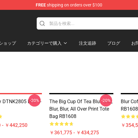
FREE
shipping on orders over $100
ショップ
カテゴリーで購入
注文追跡
ブログ
お
-20%
-20%
 DTNK2805 Blur T-
The Big Cup Of Tea Blur, Blur,
Blur Co
Blur, Blur, All Over Print Tote
RB1608
Bag RB1608
 - ￥442,250
￥354,5
￥361,775 - ￥434,275