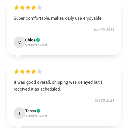
Super comfortable, makes daily use enjoyable.
Nov 29, 2024
Chloe
C
Verified owner
It was good overall, shipping was delayed but I
received it as scheduled.
Oct 30, 2024
Tessa
T
Verified owner