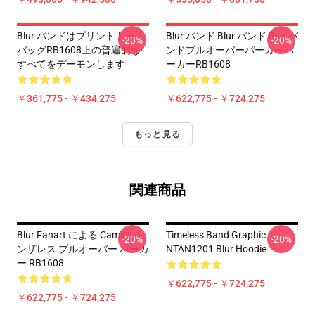
Blur バンドはプリントトート
Blur バンド Blur バンド Blur バ
-20%
-20%
バッグRB1608上の普遍的な
ンドプルオーバーパーカーパ
すべてをデーモンします
ーカーRB1608
￥361,775 - ￥434,275
￥622,775 - ￥724,275
もっと見る
関連商品
Blur Fanart による Camila ゴ
Timeless Band Graphic
-20%
-20%
ンザレス プルオーバー パーカ
NTAN1201 Blur Hoodie
ー RB1608
￥622,775 - ￥724,275
￥622,775 - ￥724,275