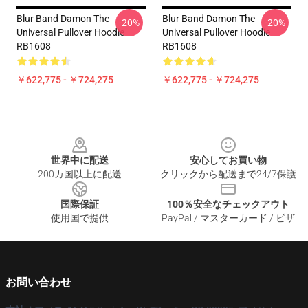
Blur Band Damon The
Blur Band Damon The
-20%
-20%
Universal Pullover Hoodie
Universal Pullover Hoodie
RB1608
RB1608
￥622,775 - ￥724,275
￥622,775 - ￥724,275
Footer
世界中に配送
安心してお買い物
200カ国以上に配送
クリックから配送まで24/7保護
国際保証
100％安全なチェックアウト
使用国で提供
PayPal / マスターカード / ビザ
お問い合わせ