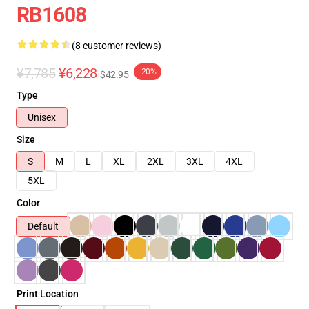
RB1608
(8 customer reviews)
¥7,785
¥6,228
-20%
$42.95
Type
Unisex
Size
S
M
L
XL
2XL
3XL
4XL
5XL
Color
Default
Print Location