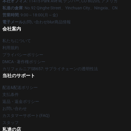
本社オフィス
: 11415 Park Ave W, デンバー, CO 80205, アメリカ
私達の倉庫
: No.92 Qinghe Street、Yinchuan City、Ningxia、CN
営業時間
: 9:00～18:00(月～金)
電子メール
お問い合わせblur商品情報
会社案内
私たちについて
利用規約
プライバシーポリシー
DMCA - 著作権ポリシー
カリフォルニアSB657: サプライチェーンの透明性法
当社のサポート
配送&配送ポリシー
支払条件
返品・返金ポリシー
お問い合わせ
カスタマーサポート(FAQ)
スタッフ
私達の店