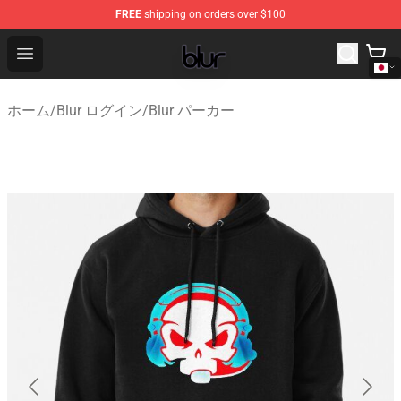
FREE
shipping on orders over $100
Blur Store - Official Blur Merchandise Shop
Open menu
ホーム
/
Blur ログイン
/
Blur パーカー