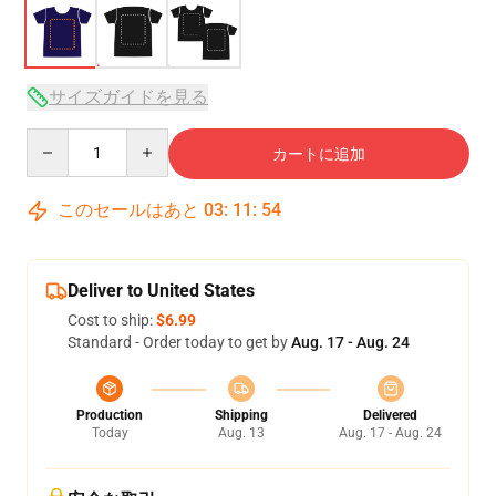
サイズガイドを見る
Quantity
カートに追加
このセールはあと
03
:
11
:
54
Deliver to United States
Cost to ship:
$6.99
Standard - Order today to get by
Aug. 17 - Aug. 24
Production
Shipping
Delivered
Today
Aug. 13
Aug. 17 - Aug. 24