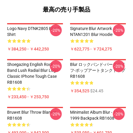
最高の売り手製品
Logo Navy DTNK2805 Blur T-
Signature Blur Artwork
-20%
-20%
Shirt
NTAN1201 Blur Hoodie
￥384,250 - ￥442,250
￥622,775 - ￥724,275
Shoegazing English Rock
Blur ロックバンド-パークライ
-20%
-20%
Band Lush Radial Blur Logo
フ-ポップアートタンクトップ
Classic IPhone Tough Case
RB1608
RB1608
￥354,525
$24.45
￥233,450 - ￥253,750
Bruwet Blur Throw Blanket
Minimalist Album Blur - 13
-20%
-20%
RB1608
1999 Backpack RB1608
￥493,000 - ￥942,500
￥535,050 - ￥601,750